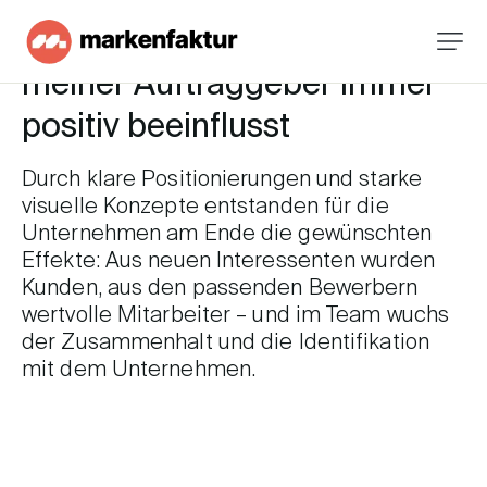
Meine Arbeit hat den Erfolg
meiner Auftraggeber immer
positiv beeinflusst
Durch
klare
Positionierungen
und
starke
visuelle
Konzepte
entstanden
für
die
Unternehmen
am
Ende
die
gewünschten
Effekte:
Aus
neuen
Interessenten
wurden
Kunden,
aus
den
passenden
Bewerbern
wertvolle
Mitarbeiter
–
und
im
Team
wuchs
der
Zusammenhalt
und
die
Identifikation
mit
dem
Unternehmen.